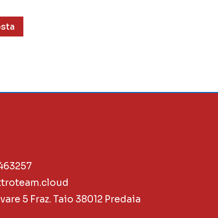
esta
 463257
ttroteam.cloud
ovare 5 Fraz. Taio 38012 Predaia