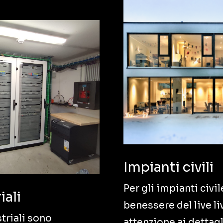
Impianti civili
Per gli impianti civil
iali
benessere del live l
striali sono
attenzione ai dettagl