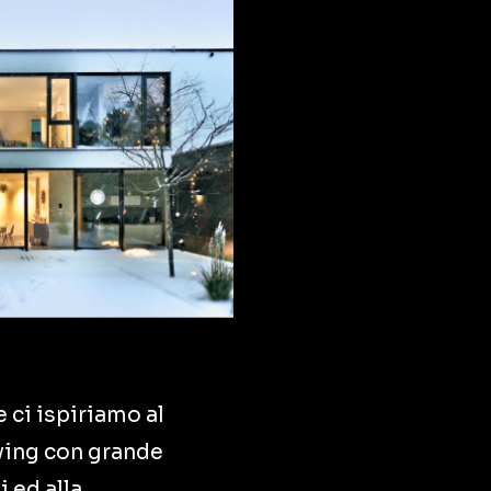
e ci ispiriamo al
iving con grande
i ed alla