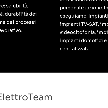
e: salubrità,
personalizzazione. In
, durabilità dei
eseguiamo: Impianti e
one dei processi
impianti TV-SAT, imp
avorativo.
videocitofonia, impia
impianti domotici e
centralizzata.
ElettroTeam