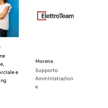
a
one
Morena
e,
Supporto
ciale e
Amministrazion
ing
e