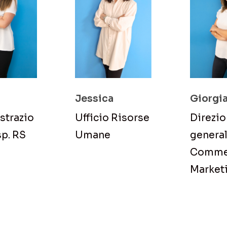
Jessica
Giorgi
trazio
Ufficio Risorse
Direzi
sp. RS
Umane
general
Commer
Market